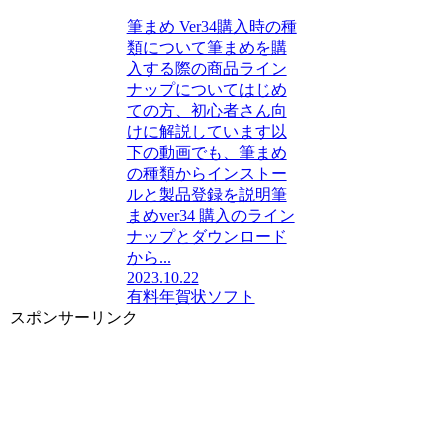
筆まめ Ver34購入時の種
類について筆まめを購
入する際の商品ライン
ナップについてはじめ
ての方、初心者さん向
けに解説しています以
下の動画でも、筆まめ
の種類からインストー
ルと製品登録を説明筆
まめver34 購入のライン
ナップとダウンロード
から...
2023.10.22
有料年賀状ソフト
スポンサーリンク