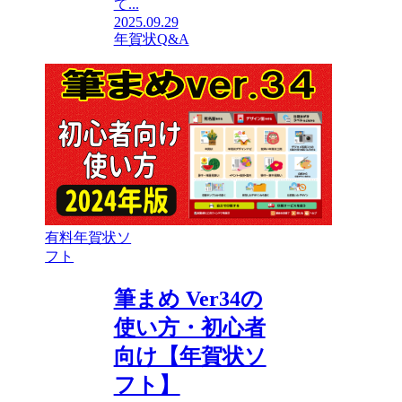
て...
2025.09.29
年賀状Q&A
有料年賀状ソ
フト
筆まめ Ver34の
使い方・初心者
向け【年賀状ソ
フト】