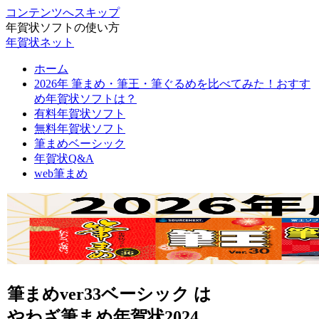
コンテンツへスキップ
年賀状ソフトの使い方
年賀状ネット
ホーム
2026年 筆まめ・筆王・筆ぐるめを比べてみた！おすす
め年賀状ソフトは？
有料年賀状ソフト
無料年賀状ソフト
筆まめベーシック
年賀状Q&A
web筆まめ
筆まめver33ベーシック は
やわざ筆まめ年賀状2024