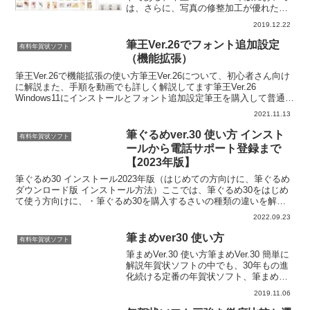
は、さらに、写真の修整加工が優れたも
のになっています特に、物体除去ツール
2019.12.22
は重宝される機能ではないでしょうか筆
王の特徴は、写真編集加工の機能が豊富
筆王Ver.26でフォント追加設定
有料年賀状ソフト
でツー...
（機能拡張）
筆王Ver.26で機能拡張の使い方筆王Ver.26について、初心者さん向け
に解説また、手順を動画でも詳しく解説してます筆王Ver.26
Windows11にインストールとフォント追加設定筆王を購入して普通に
インストールしただけでは、実は、全...
2021.11.13
筆ぐるめver.30 使い方 インスト
有料年賀状ソフト
ールから電話サポート登録まで
【2023年版】
筆ぐるめ30 インストール2023年版（はじめての方向けに、筆ぐるめ
ダウンロード版 インストール方法）ここでは、筆ぐるめ30をはじめ
て使う方向けに、・筆ぐるめ30を購入するさいの種類の違いを解
説・筆ぐるめ ダウンロード版 インストール方法...
2022.09.23
筆まめver30 使い方
有料年賀状ソフト
筆まめVer.30 使い方筆まめVer.30 簡単に
解説年賀状ソフトの中でも、30年もの進
化続ける定番の年賀状ソフト、筆まめ
Ver.30筆まめの特徴として、全体的に機
2019.11.06
能が優れていて1年中で使える素材やポス
トカード、ラベル・グッズ他、送り状