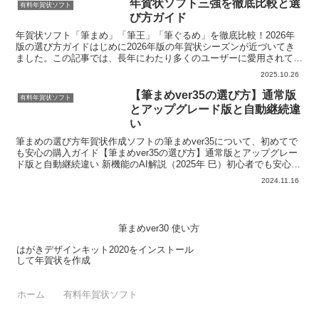
年賀状ソフト三強を徹底比較と選
有料年賀状ソフト
な...
び方ガイド
年賀状ソフト「筆まめ」「筆王」「筆ぐるめ」を徹底比較！2026年
版の選び方ガイドはじめに2026年版の年賀状シーズンが近づいてき
ました。この記事では、長年にわたり多くのユーザーに愛用されてい
る主要な年賀状作成ソフト「筆まめ」「筆王」「筆ぐる...
2025.10.26
【筆まめver35の選び方】通常版
有料年賀状ソフト
とアップグレード版と自動継続違
い
筆まめの選び方年賀状作成ソフトの筆まめver35について、初めてで
も安心の購入ガイド【筆まめver35の選び方】通常版とアップグレー
ド版と自動継続違い 新機能のAI解説（2025年 巳）初心者でも安心の
購入ガイド通常版とアップグレード版と自...
2024.11.16
筆まめver30 使い方
はがきデザインキット2020をインストール
して年賀状を作成
ホーム
有料年賀状ソフト